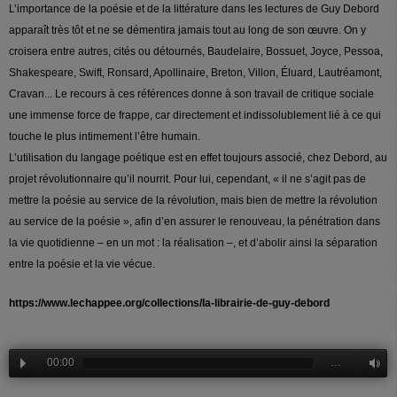
L’importance de la poésie et de la littérature dans les lectures de Guy Debord
apparaît très tôt et ne se démentira jamais tout au long de son
œ
uvre. On y
croisera entre autres, cités ou détournés, Baudelaire, Bossuet, Joyce, Pessoa,
Shakespeare, Swift, Ronsard, Apollinaire, Breton, Villon, Éluard, Lautréamont,
Cravan... Le recours à ces références donne à son travail de critique sociale
une immense force de frappe, car directement et indissolublement lié à ce qui
touche le plus intimement l’être humain.
L’utilisation du langage poétique est en effet toujours associé, chez Debord, au
projet révolutionnaire qu’il nourrit. Pour lui, cependant, « il ne s’agit pas de
mettre la poésie au service de la révolution, mais bien de mettre la révolution
au service de la poésie », afin d’en assurer le renouveau, la pénétration dans
la vie quotidienne – en un mot : la réalisation –, et d’abolir ainsi la séparation
entre la poésie et la vie vécue.
https://www.lechappee.org/collections/la-librairie-de-guy-debord
00:00
…