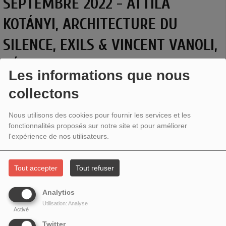
SEPTEMBRE 2022 - ATTILA
KOTÁNYI, ARCHITECTURE DU
SILENCE, EXILS & VINCENT VANOLI,
GÉANTS, L’APOCALYPSE.
Les informations que nous
collectons
Nous utilisons des cookies pour fournir les services et les
fonctionnalités proposés sur notre site et pour améliorer
l'expérience de nos utilisateurs.
Tout accepter
Tout refuser
Analytics
Utilisation: Analyse
Activé
Attila Kotányi,
Architecture du silence
, Exils & Vincent
Twitter