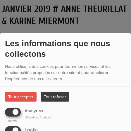
JANVIER 2019 # ANNE THEURILLAT
& KARINE MIERMONT
Les informations que nous
collectons
Nous utilisons des cookies pour fournir les services et les
fonctionnalités proposés sur notre site et pour améliorer
l'expérience de nos utilisateurs.
Tout accepter
Tout refuser
Projection du dernier film d'
Anne Theurillat
,
Malévoz
,
Analytics
Utilisation: Analyse
bande annonce : -
http://www.premiere.fr/film/Malevoz
Activé
Twitter