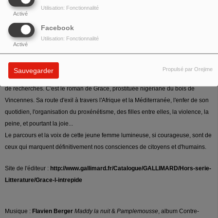
Au cinéma Saint-André-des-Arts à Paris du 30 janvier au 14 février - tous les
Utilisation: Fonctionnalité
jours à 13h00
Activé
Facebook
Page Wikipédia de la cinéaste :
https://fr.wikipedia.org/wiki/Anne_Theurillat
Utilisation: Fonctionnalité
Activé
Karine Miermon
t
Grace l'intrépide
Gallimard 2019
Propulsé par Orejime
Sauvegarder
Ce second roman, construit autour d'une enquête, est le fruit de cinq années
de recherches. C'est le roman de Grace, prostituée nigériane du bois de
Vincennes. Sa route d'exil à travers l'Afrique et la Méditerranée, l'enfer de son
quotidien, l'organisation du proxénétisme, des filles entre elles, la violence, la
peine, et pourtant la joie...
Le parcours et la voix de cette jeune femme lumineuse, si courageuse, sont de
ceux qui marquent définitivement nos consciences de citoyens et d'humains.
Site de l'éditeur :
http://www.gallimard.fr/Catalogue/GALLIMARD/Hors-serie-
Litterature/Grace-l-intrepide
Musique :
Flavien Berger
Maddy la nuit
&
Pamplemousse
, album Contre-