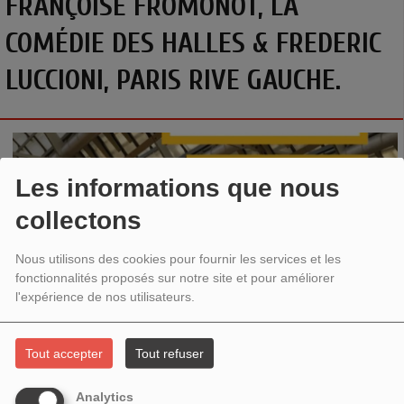
FRANÇOISE FROMONOT, LA
COMÉDIE DES HALLES & FREDERIC
LUCCIONI, PARIS RIVE GAUCHE.
Les informations que nous
collectons
Nous utilisons des cookies pour fournir les services et les
fonctionnalités proposés sur notre site et pour améliorer
l'expérience de nos utilisateurs.
FRANÇOISE FROMONOT,
LA COMÉDIE
DES HALLES -
INTRIGUE ET
Tout accepter
Tout refuser
MISE EN SCÈNE
, LA FABRIQUE ÉDITIONS
L’inauguration en grande pompe de la Canopée des Halles, au
Analytics