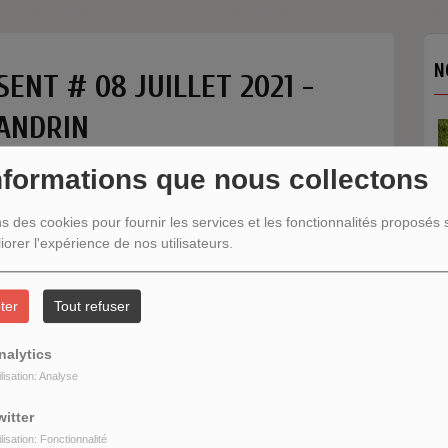
N
ENT # 08 JUILLET 2021 -
ANDRIN
nformations que nous collectons
ns des cookies pour fournir les services et les fonctionnalités proposés s
iorer l'expérience de nos utilisateurs.
N
ter
Tout refuser
nalytics
ilisation: Analyse
witter
ilisation: Fonctionnalité