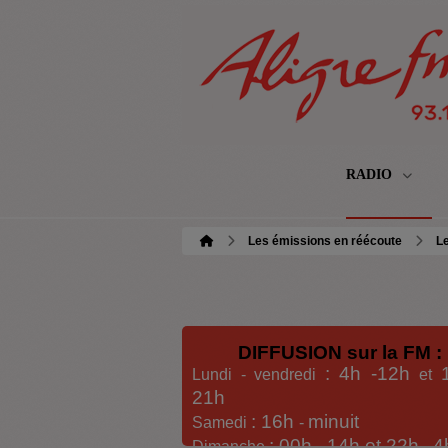
RADIO
Les émissions en réécoute
L
DIFFUSION sur la FM :
: 4h -12h
Lundi - vendredi
et
21h
: 16h
minuit
Samedi
-
: 00h -
14h et 22h
4
Dimanche
-