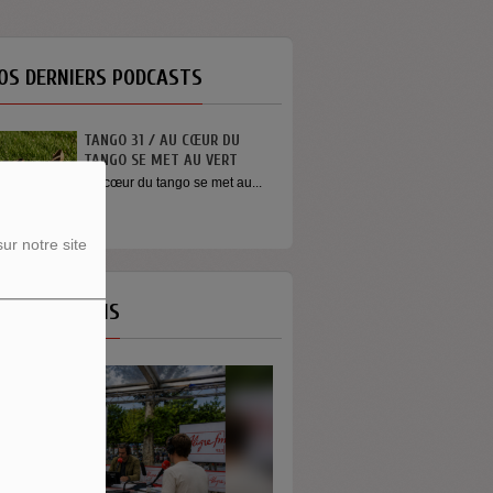
OS DERNIERS PODCASTS
TANGO 31 / AU CŒUR DU
TANGO SE MET AU VERT
Au cœur du tango se met au...
ur notre site
OS ÉMISSIONS