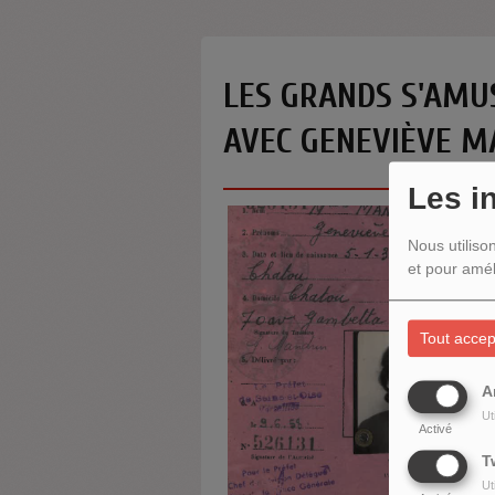
LES GRANDS S'AMUS
AVEC GENEVIÈVE M
Les i
Nous utiliso
et pour amél
Tout accep
A
Ut
Activé
T
Ut