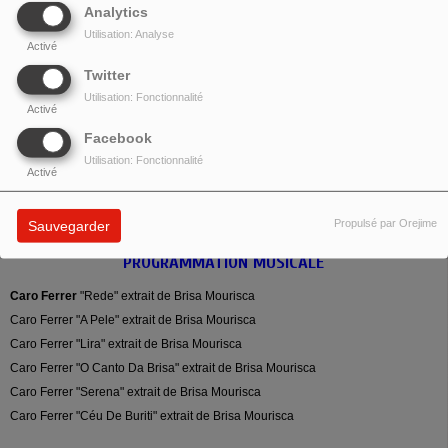
brésilien pour composer cet album métissé.
Analytics
Le chant nordestin comme les instruments ont souvent des sonorités persanes
Utilisation: Analyse
Activé
ou faisant penser à l'Afrique du Nord.
Twitter
Dans ce nouvel album vous pourrez y entendre de la guitare, de la bandurria,
Utilisation: Fonctionnalité
mais surtout des percussions aux sonorités brésiliennes comme orientales, le
Activé
tempo des instruments vous évoquera sans doute le lointain Orient.
Facebook
Dépaysement garanti.
Utilisation: Fonctionnalité
Activé
Caro Ferrer
sera en concert 15 février à 20h30 à
La Péniche Anako.
Propulsé par Orejime
Sauvegarder
PROGRAMMATION MUSICALE
Caro Ferrer
"Rede" extrait de Brisa Mourisca
Caro Ferrer "A Pele" extrait de Brisa Mourisca
Caro Ferrer "Lira" extrait de Brisa Mourisca
Caro Ferrer "O Canto Da Brisa" extrait de Brisa Mourisca
Caro Ferrer "Serena" extrait de Brisa Mourisca
Caro Ferrer "Céu De Buriti" extrait de Brisa Mourisca