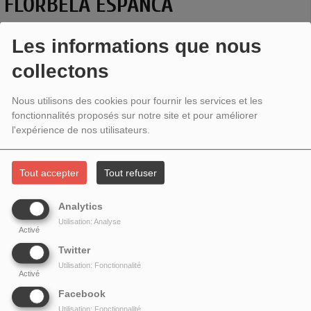
FLORBELA ESPANCA
Les informations que nous
collectons
Nous utilisons des cookies pour fournir les services et les
fonctionnalités proposés sur notre site et pour améliorer
l'expérience de nos utilisateurs.
Tout accepter
Tout refuser
Analytics
Samedi 13 juin, Lusitania a reçu
Florinda Sabino Denis
, professeur de
Utilisation: Analyse
littérature lusophone, pour une émission consacrée à la poétesse
Florbela
Activé
Espanca
du début du 20e siècle. En plein modernisme, Florbela s'est imposée
Twitter
avec une poésie en sonnets, où elle exprime l'intensité de ses passions, de sa
Utilisation: Fonctionnalité
recherche d'amour et d'absolu et de ses insatisfactions.
Activé
Facebook
L'émission a été accompagnée par plusieurs morceaux issus notamment du
Utilisation: Fonctionnalité