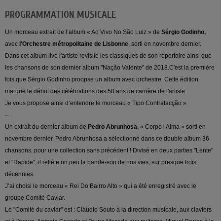
PROGRAMMATION MUSICALE
Un morceau extrait de l’album « Ao Vivo No São Luiz » de
Sérgio Godinho,
avec
l'Orchestre métropolitaine de Lisbonne
, sorti en novembre dernier.
Dans cet album live l'artiste revisite les classiques de son répertoire ainsi que
les chansons de son dernier album "Nação Valente" de 2018.C'est la première
fois que Sérgio Godinho proopse un album avec orchestre. Cette édition
marque le début des célébrations des 50 ans de carrière de l'artiste.
Je vous propose ainsi d’entendre le morceau « Tipo Contrafacção »
--
Un extrait du dernier album de
Pedro Abrunhosa
, « Corpo i Alma » sorti en
novembre dernier. Pedro Abrunhosa a sélectionné dans ce double album 36
chansons, pour une collection sans précédent ! Divisé en deux parties "Lente"
et "Rapide", il reflète un peu la bande-son de nos vies, sur presque trois
décennies.
J’ai choisi le morceau « Rei Do Bairro Alto » qui a été enregistré avec le
groupe Comité Caviar.
Le "Comité du caviar" est : Cláudio Souto à la direction musicale, aux claviers