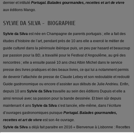
dernier et intitulé
Portugal. Balades gourmandes, recettes et art de vivre
aux éditions Mango.
SYLVIE DA SILVA - BIOGRAPHIE
Sylvie da Silva
est née en Champagne de parents portugais ; elle a fait des
études d’histoire de l’art, pendant près de 10 ans elle a exercé le métier de
guide culturel dans la péninsule ibérique puis, un peu par hasard et beaucoup
par passion pour la BD, a travaillé pour le Festival d’Angoulême, au gré des
rencontres ; elle a ensuite passé 10 ans chez Albin Michel dans le service
presse des livres pratiques et des beaux livres, ce qui lui a notamment permis
de devenir l’attachée de presse de Claude Lebey et son redoutable et redouté
Guide gastronomique ou encore d’assister aux débuts de Julie Andrieu. Enfin,
depuis 10 ans
Sylvie da Silva
travaille au sein des éditions Dupuis et elle a
ainsi renoué avec sa passion pour la bande dessinée. Et bien sûr depuis
maintenant 4 ans
Sylvie da Silva
s’est lancée, elle-même, dans l’écriture
d’ouvrages gastronomiques puisque
Portugal. Balades gourmandes,
recettes et art de vivre
est son 4e ouvrage.
Sylvie da Silva
a déjà fait paraitre en 2016 « Bienvenue à Lisbonne : Recettes