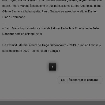
et à l'orgue, Antonio Casado et Bruno Macedo aux guitares, Miguel Barros à la
basse, Pedro Martins à la batterie et aux percussions, Eurico Amorim au piano,
Gileno Santana à la trompette, Paulo Gravato au saxophone alto et Daniel
Dias au trombone.
--
« Fado Maior Improvisado » extrait de l’album Fado Jazz Ensemble de
Júlio
Resende
sorti en octobre 2020
--
Un extrait du dernier album de
Tiago Bettencourt
, « 2019 Rumo ao Eclipse »
sorti en octobre 2020 - Le morceau « Lança »
Télécharger le podcast