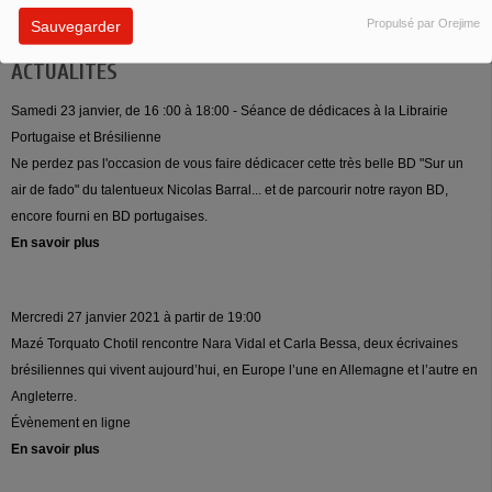
Propulsé par Orejime
Sauvegarder
ACTUALITÉS
Samedi 23 janvier, de 16 :00 à 18:00 - Séance de dédicaces à la Librairie
Portugaise et Brésilienne
Ne perdez pas l'occasion de vous faire dédicacer cette très belle BD "Sur un
air de fado" du talentueux Nicolas Barral... et de parcourir notre rayon BD,
encore fourni en BD portugaises.
En savoir plus
Mercredi 27 janvier 2021 à partir de 19:00
Mazé Torquato Chotil rencontre Nara Vidal et Carla Bessa, deux écrivaines
brésiliennes qui vivent aujourd’hui, en Europe l’une en Allemagne et l’autre en
Angleterre.
Évènement en ligne
En savoir plus