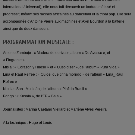
International/Universal), elle nous fait découvrir un koduro métissé et
progressif, mêlant ses racines africaines au dancehall et la tribal pop. Elle sera
accompagnée d'Antoine Pierre aux machines et Axel Bourdon à la batterie
ainsi que de deux danseurs.
PROGRAMMATION MUSICALE :
Antonio Zambujo : « Madera de deriva », album « Do Avesso », et
« Flagrante »
Misia : « Corazon y Hueso » et « Ouso dizer », de l'album « Pura Vida »
Lina et Raül Refree : « Cuidei que tinha morrido » de l'album « Lina_Raül
Refree »
Nicolas Son : Multidão, de l'album « Piaf do Brasil »
Pongo : « Kusola », de l'EP « Baia »
Journalistes : Marina Caetano Viellard et Marlène Alves Pereira
A la technique : Hugo et Louis