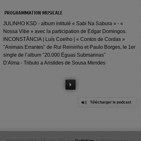
PROGRAMMATION MUSICALE
JULINHO KSD - album intitulé « Sabi Na Sabura » - «
Nossa Vibe » avec la participation de Edgar Domingos.
INCONSTÂNCIA | Luís Coelho | « Contos de Cordas »
"Animais Errantes" de Rui Reininho et Paulo Borges, le 1er
single de l’album "20.000 Éguas Submarinas"
D'Alma - Tributo a Aristides de Sousa Mendes
Télécharger le podcast
RadioKing ©2026 | Site radio créé avec
RadioKing
. RadioKing propose de