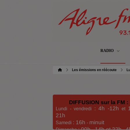
RADIO
Les émissions en réécoute
Lu
DIFFUSION sur la FM :
: 4h -12h
Lundi - vendredi
et
21h
: 16h
minuit
Samedi
-
: 00h -
14h et 22h
4
Dimanche
-