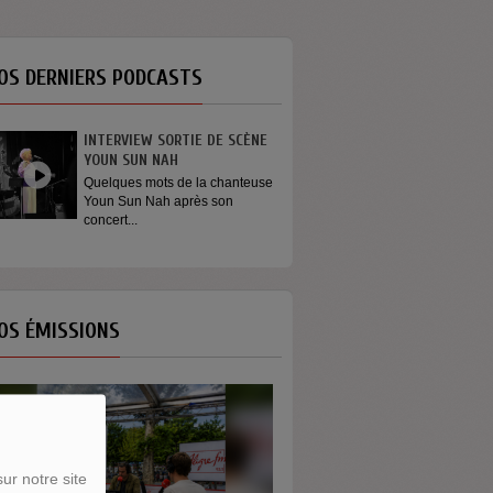
OS DERNIERS PODCASTS
GÉNÉRATION ENGAGÉE
On dit que les jeunes ne
s’engagent plus. Et si le...
OS ÉMISSIONS
ur notre site