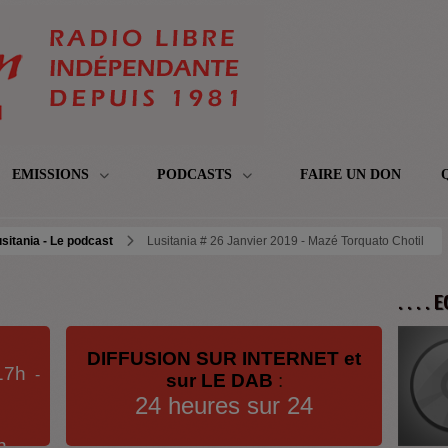
EMISSIONS
PODCASTS
FAIRE UN DON
sitania - Le podcast
Lusitania # 26 Janvier 2019 - Mazé Torquato Chotil
. . . .
DIFFUSION SUR INTERNET et
17h
-
sur LE DAB
:
24 heures sur 24
h