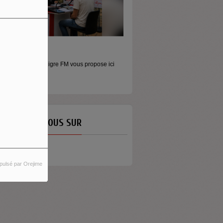
ONEY - LE MOMENT
aconter l’argent autrement Money est
mission...
ETROUVEZ-NOUS SUR
pulsé par Orejime