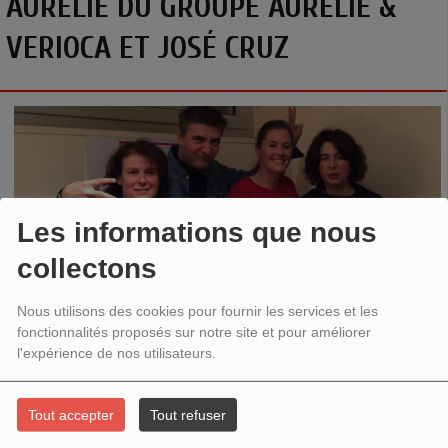
AURÉLIE DU GROUPE AURÉLIE &
VERIOCA ET JOSÉ CRUZ
Les informations que nous
collectons
Nous utilisons des cookies pour fournir les services et les
fonctionnalités proposés sur notre site et pour améliorer
AURÉLIE DU GROUPE AURÉLIE & VERIOCA ET JOSÉ
l'expérience de nos utilisateurs.
CRUZ.
MUSIQUE BRÉSILIENNE ET HUMOUR
Tout accepter
Tout refuser
L’émission Lusitania du 27 octobre a été animée par
Léa
et
Mathilde
. Elles ont