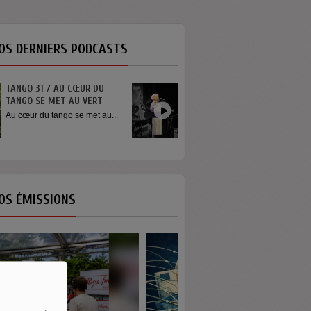
OS DERNIERS PODCASTS
INTERVIEW SORTIE DE SCÈNE
YOUN SUN NAH
Quelques mots de la chanteuse
Youn Sun Nah après son
concert...
OS ÉMISSIONS