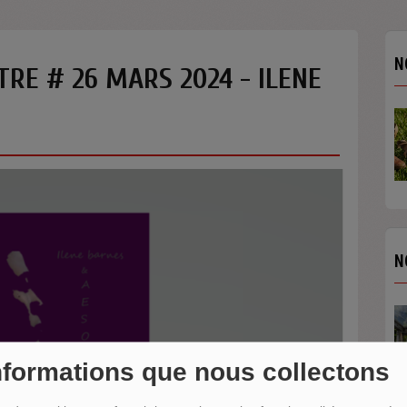
N
RE # 26 MARS 2024 - ILENE
N
nformations que nous collectons