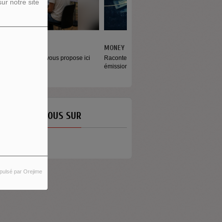
ur notre site
ONEY - LE MOMENT
aconter l’argent autrement Money est
mission...
ETROUVEZ-NOUS SUR
pulsé par Orejime