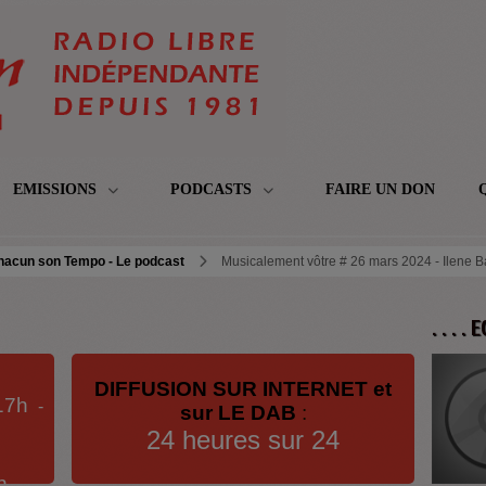
EMISSIONS
PODCASTS
FAIRE UN DON
hacun son Tempo - Le podcast
Musicalement vôtre # 26 mars 2024 - Ilene 
. . . .
DIFFUSION SUR INTERNET et
17h
-
sur LE DAB
:
24 heures sur 24
h