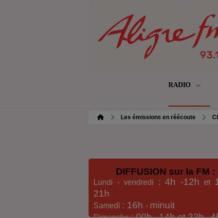
RADIO
Les émissions en réécoute
C
DIFFUSION sur la FM :
: 4h -12h
Lundi - vendredi
et
21h
: 16h
minuit
Samedi
-
: 00h -
14h et 22h
4
Dimanche
-