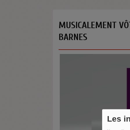
MUSICALEMENT VÔT
BARNES
Les i