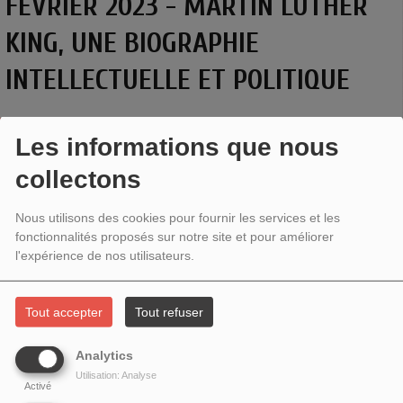
FÉVRIER 2023 - MARTIN LUTHER
KING, UNE BIOGRAPHIE
INTELLECTUELLE ET POLITIQUE
Les informations que nous
collectons
Nous utilisons des cookies pour fournir les services et les
fonctionnalités proposés sur notre site et pour améliorer
l'expérience de nos utilisateurs.
Tout accepter
Tout refuser
Analytics
MARTIN LUTHER KING, UNE BIOGRAPHIE
Utilisation: Analyse
INTELLECTUELLE ET POLITIQUE
Activé