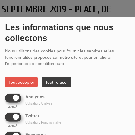
SEPTEMBRE 2019 - PLACE, DE
TAMARA AL SAADI
Les informations que nous
collectons
Nous utilisons des cookies pour fournir les services et les
fonctionnalités proposés sur notre site et pour améliorer
l'expérience de nos utilisateurs.
Tout accepter
Tout refuser
Analytics
Utilisation: Analyse
Activé
Auteure et metteuse en scène,
Tamara Al Saadi
évoque sa pièce
Place
,
Twitter
présentée cet été au festival d'Avignon.
Utilisation: Fonctionnalité
Née à Bagdad, arrivée à l'âge de 4 ans en France, la jeune dramaturge
Activé
explore, à partir de son vécu personnel, la déchirure identitaire vécue par les
Facebook