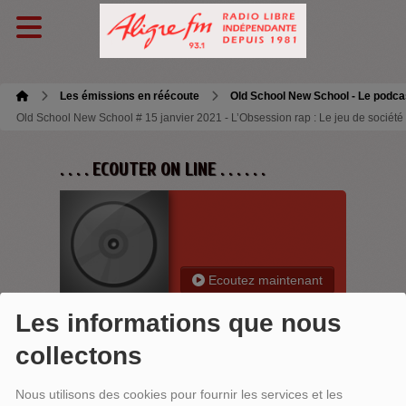
Les émissions en réécoute
Old School New School - Le podca
Old School New School # 15 janvier 2021 - L’Obsession rap : Le jeu de société
. . . . ECOUTER ON LINE . . . . . .
Ecoutez maintenant
Les informations que nous
collectons
OLD SCHOOL NEW SCHOOL # 15
Nous utilisons des cookies pour fournir les services et les