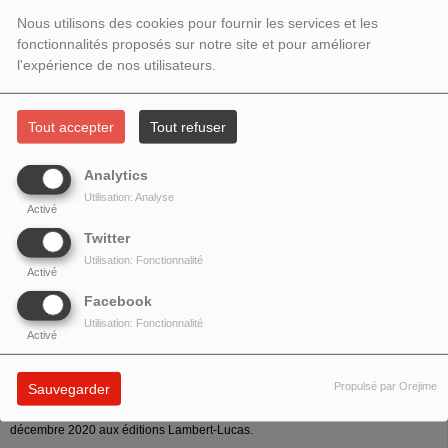
JUIN 2021 -PASCAL QUIGNARD,
Nous utilisons des cookies pour fournir les services et les
L'ÉCRITURE ET SA SPÉCULATION
fonctionnalités proposés sur notre site et pour améliorer
l'expérience de nos utilisateurs.
Tout accepter
Tout refuser
Analytics
Utilisation: Analyse
Activé
Twitter
Utilisation: Fonctionnalité
Activé
Facebook
Utilisation: Fonctionnalité
Activé
Les invités de cette émission sont :
1)
Franck Jedrzejewski
,
Florent Martinez,
co-ordonnateurs avec Nathalie
Propulsé par Orejime
Sauvegarder
Périn de l'ouvrage
Pascal Quignard, L'écriture et sa spéculation
, paru en
décembre 2020 aux éditions Lambert-Lucas.