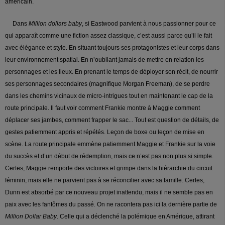
américain.
Dans
Million dollars baby
, si Eastwood parvient à nous passionner pour ce
qui apparaît comme une fiction assez classique, c’est aussi parce qu’il le fait
avec élégance et style. En situant toujours ses protagonistes et leur corps dans
leur environnement spatial. En n’oubliant jamais de mettre en relation les
personnages et les lieux. En prenant le temps de déployer son récit, de nourrir
ses personnages secondaires (magnifique Morgan Freeman), de se perdre
dans les chemins vicinaux de micro-intrigues tout en maintenant le cap de la
route principale. Il faut voir comment Frankie montre à Maggie comment
déplacer ses jambes, comment frapper le sac... Tout est question de détails, de
gestes patiemment appris et répétés. Leçon de boxe ou leçon de mise en
scène. La route principale emmène patiemment Maggie et Frankie sur la voie
du succès et d’un début de rédemption, mais ce n’est pas non plus si simple.
Certes, Maggie remporte des victoires et grimpe dans la hiérarchie du circuit
féminin, mais elle ne parvient pas à se réconcilier avec sa famille. Certes,
Dunn est absorbé par ce nouveau projet inattendu, mais il ne semble pas en
paix avec les fantômes du passé. On ne racontera pas ici la dernière partie de
Million Dollar Baby
. Celle qui a déclenché la polémique en Amérique, attirant