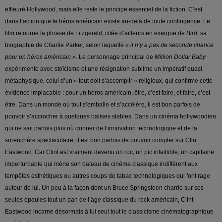
effleuré Hollywood, mais elle reste le principe essentiel de la fiction. C’est
dans l’action que le héros américain existe au-delà de toute contingence. Le
film retourne la phrase de Fitzgerald, citée d’ailleurs en exergue de
Bird
, sa
biographie de Charlie Parker, selon laquelle
« il n’y a pas de seconde chance
pour un héros américain »
. Le personnage principal de
Million Dollar Baby
expérimente avec stoïcisme et une résignation sublime un impératif quasi
métaphysique, celui d’un « tout doit s’accomplir » religieux, qui confirme cette
évidence implacable : pour un héros américain, être, c’est faire, et faire, c’est
être. Dans un monde où tout s’emballe et s’accélère, il est bon parfois de
pouvoir s’accrocher à quelques balises stables. Dans un cinéma hollywoodien
qui ne sait parfois plus où donner de l’innovation technologique et de la
surenchère spectaculaire, il est bon parfois de pouvoir compter sur Clint
Eastwood. Car Clint est vraiment devenu un roc, un pic infaillible, un capitaine
imperturbable qui mène son bateau de cinéma classique indifférent aux
tempêtes esthétiques ou autres coups de tabac technologiques qui font rage
autour de lui. Un peu à la façon dont un Bruce Springsteen charrie sur ses
seules épaules tout un pan de l’âge classique du rock américain, Clint
Eastwood incarne désormais à lui seul tout le classicisme cinématographique