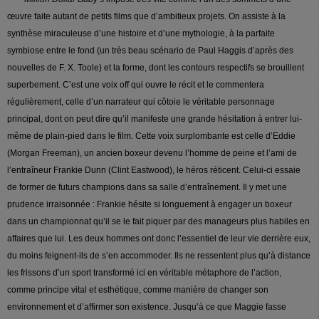
œuvre faite autant de petits films que d’ambitieux projets. On assiste à la
synthèse miraculeuse d’une histoire et d’une mythologie, à la parfaite
symbiose entre le fond (un très beau scénario de Paul Haggis d’après des
nouvelles de F. X. Toole) et la forme, dont les contours respectifs se brouillent
superbement. C’est une voix off qui ouvre le récit et le commentera
régulièrement, celle d’un narrateur qui côtoie le véritable personnage
principal, dont on peut dire qu’il manifeste une grande hésitation à entrer lui-
même de plain-pied dans le film. Cette voix surplombante est celle d’Eddie
(Morgan Freeman), un ancien boxeur devenu l’homme de peine et l’ami de
l’entraîneur Frankie Dunn (Clint Eastwood), le héros réticent. Celui-ci essaie
de former de futurs champions dans sa salle d’entraînement. Il y met une
prudence irraisonnée : Frankie hésite si longuement à engager un boxeur
dans un championnat qu’il se le fait piquer par des manageurs plus habiles en
affaires que lui. Les deux hommes ont donc l’essentiel de leur vie derrière eux,
du moins feignent-ils de s’en accommoder. Ils ne ressentent plus qu’à distance
les frissons d’un sport transformé ici en véritable métaphore de l’action,
comme principe vital et esthétique, comme manière de changer son
environnement et d’affirmer son existence. Jusqu’à ce que Maggie fasse