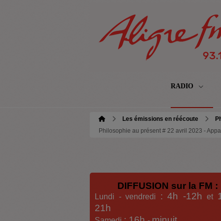
RADIO
Les émissions en réécoute
Ph
Philosophie au présent # 22 avril 2023 - Ap
DIFFUSION sur la FM :
: 4h -12h
Lundi - vendredi
et
21h
: 16h
minuit
Samedi
-