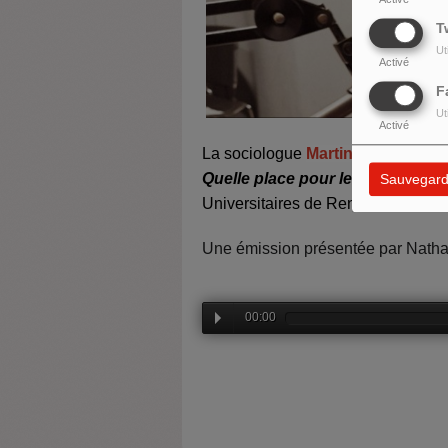
T
Ut
Activé
F
Ut
Activé
La sociologue
Martine Cohen
p
ré
Quelle place pour les Juifs dans
Sauvegard
Universitaires de Rennes en 2022.
Une émission présentée par
Nathal
00:00