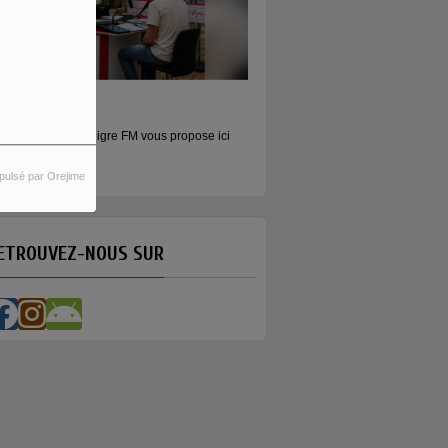
MONEY - LE MOMENT
e ici
Raconter l’argent autrement Money est
émission...
pulsé par Orejime
ETROUVEZ-NOUS SUR