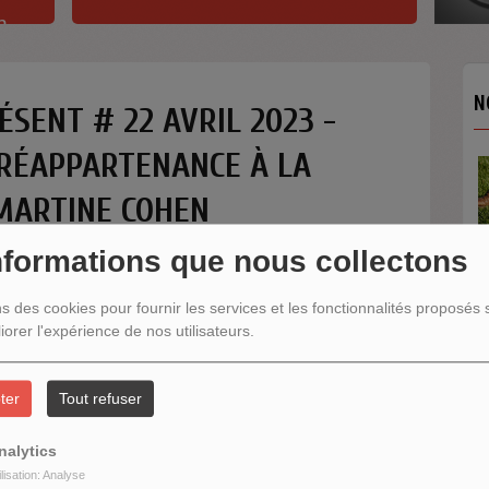
h
N
ÉSENT # 22 AVRIL 2023 -
RÉAPPARTENANCE À LA
TANGO 31 / AU CŒUR
TANGO SE MET AU VE
MARTINE COHEN
Au cœur du tango se me
nformations que nous collectons
ns des cookies pour fournir les services et les fonctionnalités proposés s
iorer l'expérience de nos utilisateurs.
N
ter
Tout refuser
nalytics
ilisation: Analyse