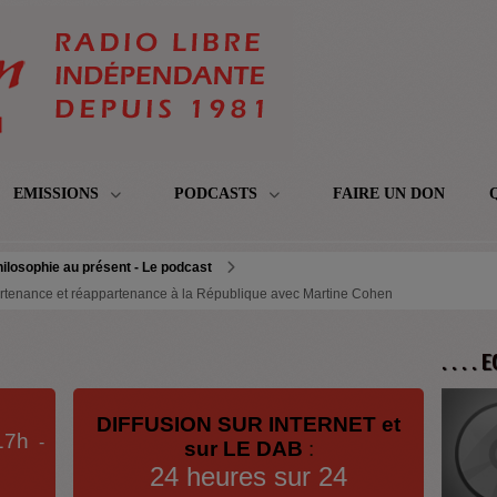
EMISSIONS
PODCASTS
FAIRE UN DON
ilosophie au présent - Le podcast
partenance et réappartenance à la République avec Martine Cohen
. . . .
DIFFUSION SUR INTERNET et
17h
-
sur LE DAB
:
24 heures sur 24