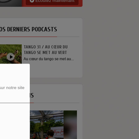
Ecoutez maintenant
OS DERNIERS PODCASTS
 DU
INTERVIEW SORTIE DE SCÈNE
RT
YOUN SUN NAH
t au...
Quelques mots de la chanteuse
Youn Sun Nah après son
concert...
ur notre site
OS ÉMISSIONS