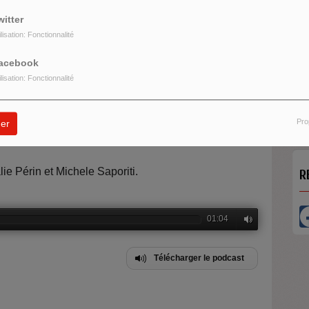
witter
ilisation: Fonctionnalité
acebook
ilisation: Fonctionnalité
HORS LES MURS
Micros baladeurs Aligre FM vous propos
sente son dernier livre
Fin du franco-judaïsme ?
d'écouter des...
Pro
 une France multiculturelle ?
aux Presses
er
ie Périn et Michele Saporiti.
R
01:04
Télécharger le podcast