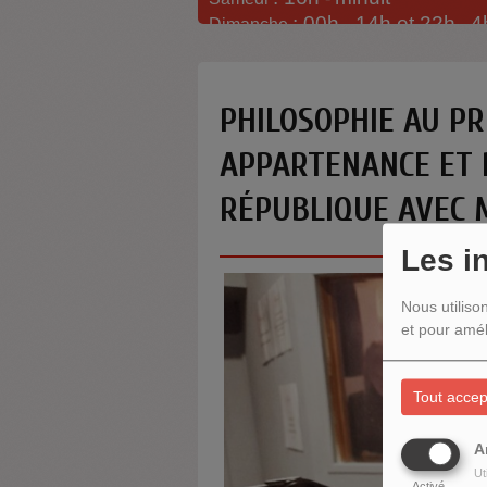
: 00h -
14h et 22h
4
Dimanche
-
PHILOSOPHIE AU PR
APPARTENANCE ET 
RÉPUBLIQUE AVEC 
Les i
Nous utiliso
et pour amél
Tout accep
A
Ut
Activé