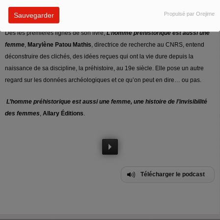
outils et été à l’origine d’innovations et d’avancées sociales ?
Propulsé par Orejime
Sauvegarder
Dès les premières lignes de son livre,
L’homme préhistorique est aussi une
femme
,
Marylène Patou Mathis
, directrice de recherche au CNRS, entend
déconstruire des clichés, des idées reçues qui ont la vie dure depuis la
naissance de sa discipline, la préhistoire, au 19e siècle. Elle pose un autre
regard sur les données archéologiques et ce qu’on peut en dire… ou pas.
L’homme préhistorique est aussi une femme, une histoire de l’invisibilité
des femmes
,
Allary Éditions
.
Télécharger le podcast