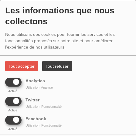
DÉCEMBRE 2020 - L’HOMME
Les informations que nous
PRÉHISTORIQUE EST AUSSI UNE
collectons
FEMME
Nous utilisons des cookies pour fournir les services et les
fonctionnalités proposés sur notre site et pour améliorer
l'expérience de nos utilisateurs.
Tout accepter
Tout refuser
Analytics
Utilisation: Analyse
Activé
Twitter
Utilisation: Fonctionnalité
Activé
Marylène Patou-Mathis
Facebook
Utilisation: Fonctionnalité
Non ! Les femmes préhistoriques ne passaient pas leur temps à balayer la
Activé
grotte ! Et si elles aussi avaient peint Lascaux, chassé les bisons, taillé les