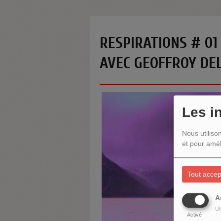
RESPIRATIONS # 01
AVEC GEOFFROY D
Les i
Nous utiliso
et pour amél
Tout accep
A
Ut
Activé