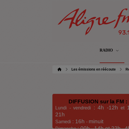
RADIO
Les émissions en réécoute
Re
DIFFUSION sur la FM :
: 4h -12h
Lundi - vendredi
et
21h
: 16h
minuit
Samedi
-
: 00h -
14h et 22h
4
Dimanche
-