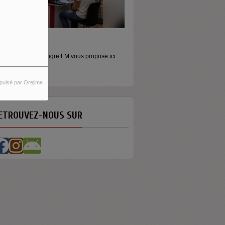
ORS LES MURS
MONEY - LE MOMENT
icros baladeurs Aligre FM vous propose ici
Raconter l’argent autrement Money
'écouter des...
émission...
pulsé par Orejime
ETROUVEZ-NOUS SUR