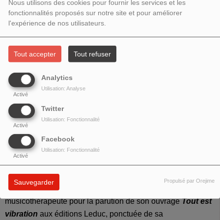
- RENCONTRE AVEC FRANÇOIS-
Nous utilisons des cookies pour fournir les services et les
fonctionnalités proposés sur notre site et pour améliorer
MARIE DRU
l'expérience de nos utilisateurs.
Tout accepter
Tout refuser
Analytics
Utilisation: Analyse
Activé
Twitter
Utilisation: Fonctionnalité
Activé
Facebook
Utilisation: Fonctionnalité
Activé
Thème : Le son guérisseur
Propulsé par Orejime
Sauvegarder
Rencontre avec
François-Marie Dru
, musicien et
musicothérapeute pour la parution de son ouvrage
Tout est
vibration
aux éditions Leduc, ponctuée de sa