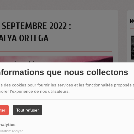
N
 SEPTEMBRE 2022 :
ALYA ORTEGA
nformations que nous collectons
ns des cookies pour fournir les services et les fonctionnalités proposés s
N
iorer l'expérience de nos utilisateurs.
ter
Tout refuser
nalytics
ilisation: Analyse