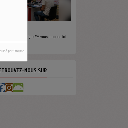
ORS LES MURS
MONEY - LE MOMENT
icros baladeurs Aligre FM vous propose ici
Raconter l’argent autrement Money
'écouter des...
émission...
pulsé par Orejime
ETROUVEZ-NOUS SUR