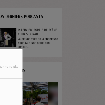
OS DERNIERS PODCASTS
INTERVIEW SORTIE DE SCÈNE
GÉNÉRATION ENG
YOUN SUN NAH
On dit que les jeu
s’engagent plus. Et s
Quelques mots de la chanteuse
Youn Sun Nah après son
concert...
ur notre site
OS ÉMISSIONS