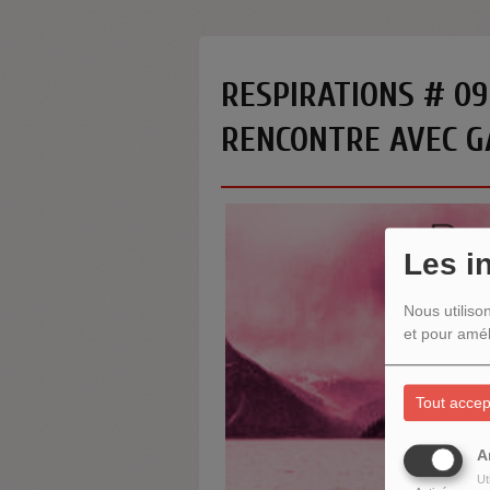
RESPIRATIONS # 09
RENCONTRE AVEC G
Les i
Nous utiliso
et pour amél
Tout accep
A
Ut