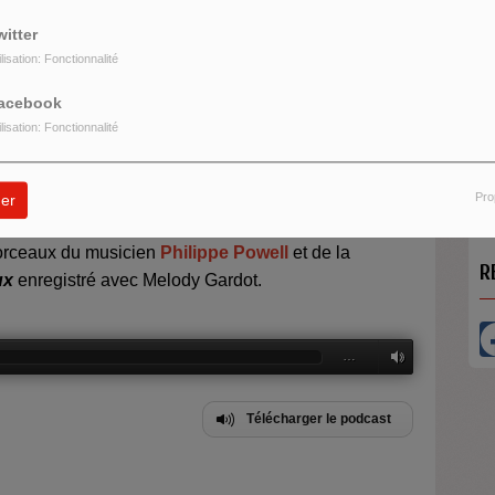
witter
ilisation: Fonctionnalité
on
acebook
H
ilisation: Fonctionnalité
M
eure et spécialiste d'approches énergétiques autour
d
la parution de son dernier livre :
L'encyclopédie
Pro
er
 du livre.
 morceaux du musicien
Philippe Powell
et de la
R
ux
enregistré avec Melody Gardot.
…
Télécharger le podcast