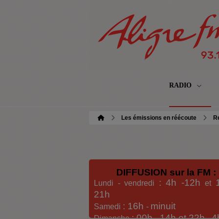
RADIO
Les émissions en réécoute
Re
DIFFUSION sur la FM :
: 4h -12h
Lundi - vendredi
et
21h
: 16h
minuit
Samedi
-
: 00h -
14h et 22h
4
Dimanche
-