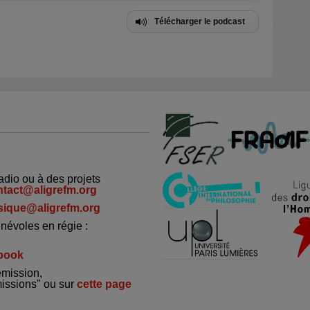
Télécharger le podcast
adio ou à des projets
ntact@aligrefm.org
ique@aligrefm.org
névoles en régie :
book
émission,
missions" ou sur
cette page