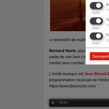
A
Ut
Activé
T
Ut
Activé
F
e kinomichi de maître Noro : http:/
L
Ut
Activé
Bernard Hevin
, psychosociologue
Sauvegard
parler de son livre
L
e kinomichi, l
martial sans combat.
L'invité musique est
Jean-Benoit 
programmation musicale de l'émis
https://www.jbdunckel.com/
00:00