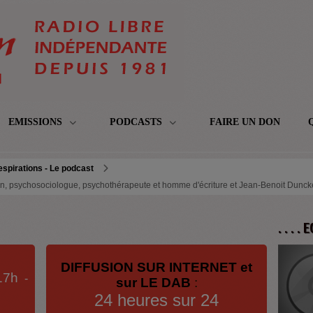
EMISSIONS
PODCASTS
FAIRE UN DON
spirations - Le podcast
in, psychosociologue, psychothérapeute et homme d'écriture et Jean-Benoit Dunck
. . . .
DIFFUSION SUR INTERNET et
17h
-
sur LE DAB
:
24 heures sur 24