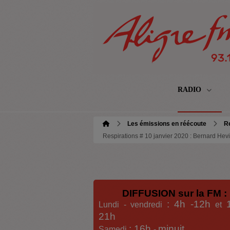
RADIO
Les émissions en réécoute
Re
Respirations # 10 janvier 2020 : Bernard Hev
DIFFUSION sur la FM :
: 4h -12h
Lundi - vendredi
et
21h
: 16h
minuit
Samedi
-