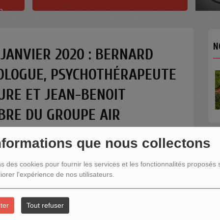
h
N
 JANVIER 2020 : BERNARD
IOLOGUE, PSYCHOTHÉRAPEUTE
URE ET JEAN-BENOIT
BRE DU GROUPE AIR
nformations que nous collectons
N
ns des cookies pour fournir les services et les fonctionnalités proposés s
iorer l'expérience de nos utilisateurs.
ter
Tout refuser