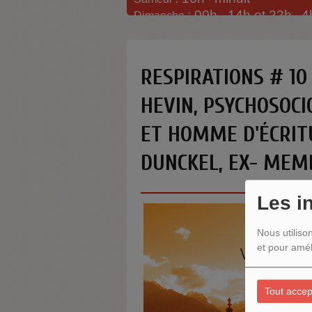
: 00h -
14h et 22h
4
Dimanche
-
RESPIRATIONS # 10
HEVIN, PSYCHOSOC
ET HOMME D'ÉCRIT
DUNCKEL, EX- MEM
Les i
Nous utiliso
et pour amél
Tout accep