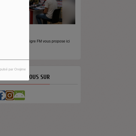
ORS LES MURS
MONEY - LE MOMENT
icros baladeurs Aligre FM vous propose ici
Raconter l’argent autrement Money
'écouter des...
émission...
pulsé par Orejime
ETROUVEZ-NOUS SUR