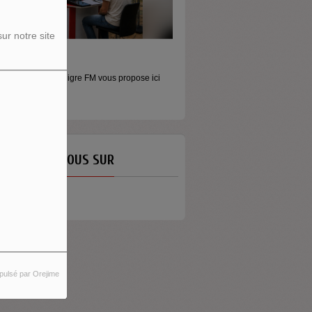
ur notre site
ORS LES MURS
MONEY - LE MOMENT
icros baladeurs Aligre FM vous propose ici
Raconter l’argent autrement Money
'écouter des...
émission...
ETROUVEZ-NOUS SUR
pulsé par Orejime