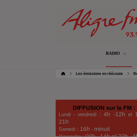
RADIO
Les émissions en réécoute
Re
DIFFUSION sur la FM :
: 4h -12h
Lundi - vendredi
et
21h
: 16h
minuit
Samedi
-
: 00h -
14h et 22h
4
Dimanche
-