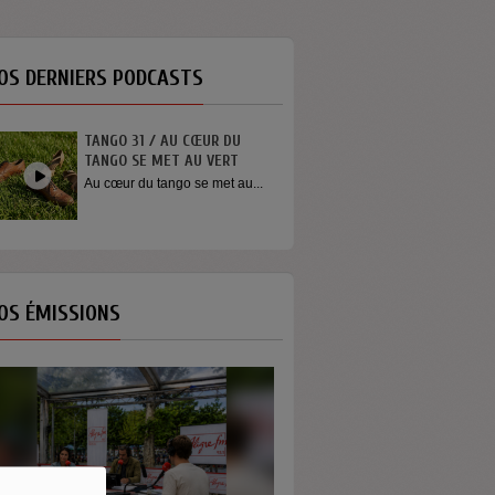
OS DERNIERS PODCASTS
TANGO 31 / AU CŒUR DU
INTERVIEW SORTI
TANGO SE MET AU VERT
YOUN SUN NAH
Au cœur du tango se met au...
Quelques mots de 
Youn Sun Nah apr
concert...
OS ÉMISSIONS