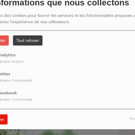
nformations que nous collectons
ns des cookies pour fournir les services et les fonctionnalités proposés s
iorer l'expérience de nos utilisateurs.
H
M
es sagesses anciennes.
d
ter
Tout refuser
ur la parution de son nouveau livre
Pour une
nalytics
, l’écologie à la lumière des sagesses anciennes
,
ilisation: Analyse
R
witter
 morceaux inédits de mon dernier album
Chevaucher
ilisation: Fonctionnalité
acebook
ilisation: Fonctionnalité
Pro
er