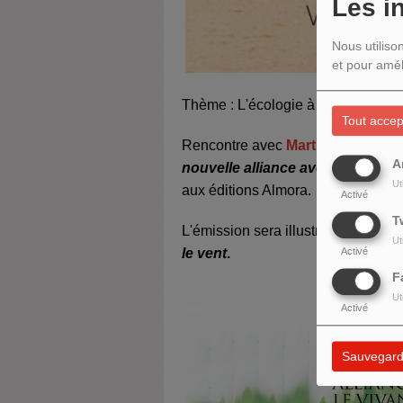
Les i
Nous utiliso
et pour amél
Thème : L'écologie à la lumière d
Tout accep
Rencontre avec
Martine Larbat
po
A
nouvelle alliance avec le vivant
Ut
aux éditions Almora.
Activé
T
L'émission sera illustrée par des
Ut
le vent
.
Activé
F
Ut
Activé
Sauvegard