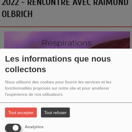
2022 - RENCONTRE AVEC RAIMUND
OLBRICH
Les informations que nous
collectons
Nous utilisons des cookies pour fournir les services et les
fonctionnalités proposés sur notre site et pour améliorer
l'expérience de nos utilisateurs.
Thème : Une autobiographie spirituelle
Tout accepter
Tout refuser
Rencontre avec
Raimund Olbrich
pour la parution de
Sol
vivant, parole vivante. Vision d'un permaculteur zen
aux
Analytics