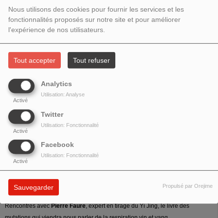
2020 : RENCONTRES AVEC PIERRE
Nous utilisons des cookies pour fournir les services et les
FAURE, EXPERT EN TIRAGE DU YI
fonctionnalités proposés sur notre site et pour améliorer
l'expérience de nos utilisateurs.
JING
Tout accepter
Tout refuser
Analytics
Utilisation: Analyse
Activé
Twitter
Utilisation: Fonctionnalité
Activé
Facebook
Utilisation: Fonctionnalité
Activé
Thème: Naviguer dans l'invisible
Propulsé par Orejime
Sauvegarder
Rencontres avec
Pierre Faure
, expert en tirage du Yi Jing, le livre des
mutations qui viendra nous parler de la respiration yin et yang.