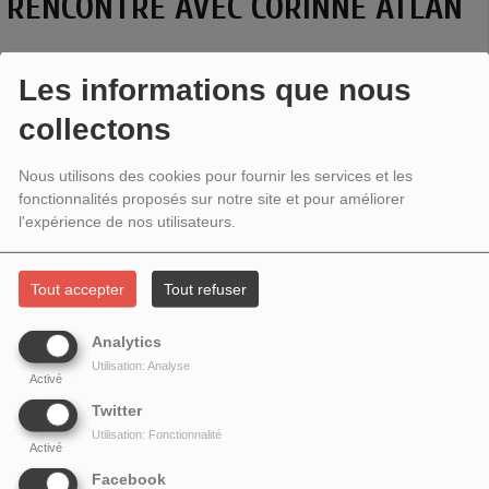
RENCONTRE AVEC CORINNE ATLAN
Les informations que nous
collectons
Nous utilisons des cookies pour fournir les services et les
fonctionnalités proposés sur notre site et pour améliorer
l'expérience de nos utilisateurs.
Tout accepter
Tout refuser
Analytics
Thème : Un lien entre occident et orient
Utilisation: Analyse
Rencontre avec
Corinne Atlan
pour la parution de son livre
Activé
Le pont flottant des rêves
aux éditions La Contre Allée,
Twitter
dans l'écrin d'une programmation musicale autour de la
Utilisation: Fonctionnalité
Activé
chanteuse Camilla Georges.
Facebook
Une émission enregistrée à Kyoto.