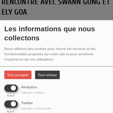
RENCONTRE AVEC SWANN GONG ET
ELY GOA
Les informations que nous
collectons
Nous utilisons des cookies pour fournir les services et les
fonctionnalités proposés sur notre site et pour améliorer
l'expérience de nos utilisateurs.
Tout accepter
Tout refuser
Analytics
Thème: Bains de gong et massages sonores.
Utilisation: Analyse
Activé
Rencontre avec
Swann Gong
et
Ely Goa
, fondateurs de
Twitter
Zen and sounds.
Utilisation: Fonctionnalité
Activé