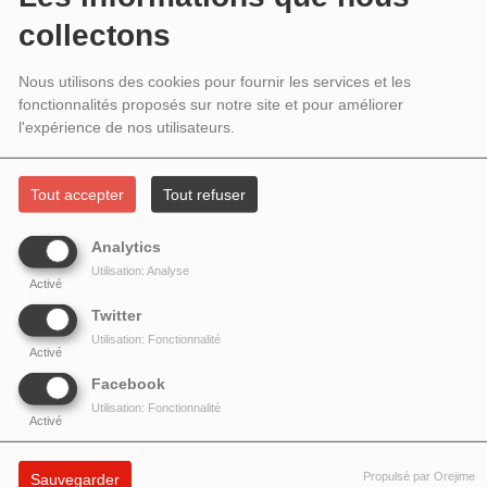
ANNIVERSAIRE DE LA LOI DE 1901
collectons
Nous utilisons des cookies pour fournir les services et les
fonctionnalités proposés sur notre site et pour améliorer
l'expérience de nos utilisateurs.
Tout accepter
Tout refuser
Analytics
Utilisation: Analyse
Activé
Twitter
Utilisation: Fonctionnalité
Activé
Facebook
Utilisation: Fonctionnalité
Deux invitées dans le cadre de la semaine consacrée aux libertés associatives
Activé
et au 125e anniversaire de la Loi de 1901 : Barbara CHIRON des
Anneaux de
la Mémoire
et Emmanuelle CADET d'
Alter Natives.
Fondée à Nantes en 1991,
Propulsé par Orejime
Sauvegarder