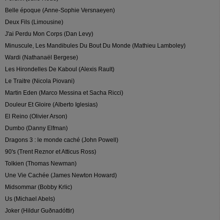
Belle époque (Anne-Sophie Versnaeyen)
Deux Fils (Limousine)
J'ai Perdu Mon Corps (Dan Levy)
Minuscule, Les Mandibules Du Bout Du Monde (Mathieu Lamboley)
Wardi (Nathanaël Bergese)
Les Hirondelles De Kaboul (Alexis Rault)
Le Traitre (Nicola Piovani)
Martin Eden (Marco Messina et Sacha Ricci)
Douleur Et Gloire (Alberto Iglesias)
El Reino (Olivier Arson)
Dumbo (Danny Elfman)
Dragons 3 : le monde caché (John Powell)
90's (Trent Reznor et Atticus Ross)
Tolkien (Thomas Newman)
Une Vie Cachée (James Newton Howard)
Midsommar (Bobby Krlic)
Us (Michael Abels)
Joker (Hildur Guðnadóttir)