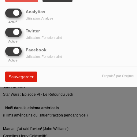
-
Les géographies multiples de John Williams
:
Analytics
(à l'occasion de la sortie le 18/12 de "Star Wars: L'Ascension de Skywalker")
Utilisation: Analyse
Activé
La première trilogie Indiana Jones
Twitter
L'Empire du soleil
Utilisation: Fonctionnalité
Activé
Sept ans au Tibet
Facebook
Memoirs of a Geisha
Utilisation: Fonctionnalité
La Liste de Schindler
Activé
The Terminal
Hook
Propulsé par Orejime
Sauvegarder
Horizons lointains
Jurassic Park
Star Wars : Episode VI - Le Retour du Jedi
-
Noël dans le cinéma américain
(Films américains qui situent l'action pendant Noël)
Maman, j'ai raté l'avion! (John Williams)
Gremlins (Jerry Goldsmith)