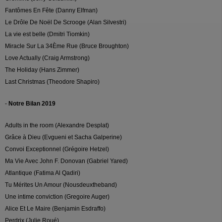
Fantômes En Fête (Danny Elfman)
Le Drôle De Noël De Scrooge (Alan Silvestri)
La vie est belle (Dmitri Tiomkin)
Miracle Sur La 34Ème Rue (Bruce Broughton)
Love Actually (Craig Armstrong)
The Holiday (Hans Zimmer)
Last Christmas (Theodore Shapiro)
-
Notre Bilan 2019
Adults in the room (Alexandre Desplat)
Grâce à Dieu (Evgueni et Sacha Galperine)
Convoi Exceptionnel (Grégoire Hetzel)
Ma Vie Avec John F. Donovan (Gabriel Yared)
Atlantique (Fatima Al Qadiri)
Tu Mérites Un Amour (Nousdeuxtheband)
Une intime conviction (Gregoire Auger)
Alice Et Le Maire (Benjamin Esdraffo)
Perdrix (Julie Roué)