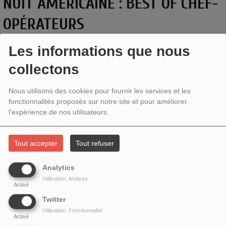
NUIT AMÉRICAINE : BEST OF CHEF-
OPÉRATEURS
Les informations que nous
collectons
Nous utilisons des cookies pour fournir les services et les
fonctionnalités proposés sur notre site et pour améliorer
l'expérience de nos utilisateurs.
Tout accepter
Tout refuser
Analytics
NUIT AMÉRICAINE / VIVE LE CINÉMA
Utilisation: Analyse
Activé
BEST OF CHEF-OPÉRATEURS
Twitter
Utilisation: Fonctionnalité
Activé
Dans cet épisode, trois chroniques DVD/BLURAY (Coffret