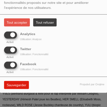
fonctionnalités proposés sur notre site et pour améliorer
l'expérience de nos utilisateurs.
Tout accepter
Tout refuser
AU SOMMAIRE
Analytics
-
Retour sur des B.O récentes
(instrumentaux + chansons) :
Utilisation: Analyse
Activé
PARASITES (Jeong Jae-il), L'AUTRE CONTINENT (Mathieu Lamboley), LES
Twitter
PARTICULES (Èlg), CHILD'S PLAY (Bear McCreary)
Utilisation: Fonctionnalité
Activé
- Chronique : Ishtar Matus-echaiz présente Randy Newman (TOY STORY 4)
Facebook
Utilisation: Fonctionnalité
- BUÑUEL APRÈS L'ÂGE D'OR (Arturo Cardelús) - Prix SACEM de la meilleure
Activé
musique au Festival d'Annecy 2019
Propulsé par Orejime
Sauvegarder
-
Films musicaux de l'été
:
YVES (Bertrand Burgalat & MiM pour le rap interprété par William Lebghil),
YESTERDAY (Himesh Patel joue les Beatles), HER SMELL (Elisabeth Moss,
rockeuse), WILD ROSE (Jessie Buckley chanteuse de country), YULI (biopic