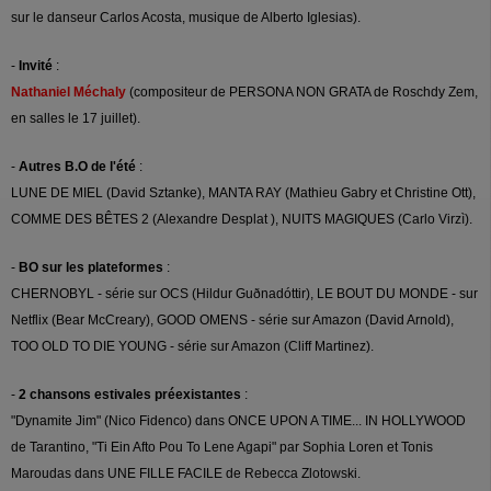
sur le danseur Carlos Acosta, musique de Alberto Iglesias).
-
Invité
:
Nathaniel Méchaly
(compositeur de PERSONA NON GRATA de Roschdy Zem,
en salles le 17 juillet).
-
Autres B.O de l'été
:
LUNE DE MIEL (David Sztanke), MANTA RAY (Mathieu Gabry et Christine Ott),
COMME DES BÊTES 2 (Alexandre Desplat ), NUITS MAGIQUES (Carlo Virzì).
-
BO sur les plateformes
:
CHERNOBYL - série sur OCS (Hildur Guðnadóttir), LE BOUT DU MONDE - sur
Netflix (Bear McCreary), GOOD OMENS - série sur Amazon (David Arnold),
TOO OLD TO DIE YOUNG - série sur Amazon (Cliff Martinez).
-
2 chansons estivales préexistantes
:
"Dynamite Jim" (Nico Fidenco) dans ONCE UPON A TIME... IN HOLLYWOOD
de Tarantino, "Ti Ein Afto Pou To Lene Agapi" par Sophia Loren et Tonis
Maroudas dans UNE FILLE FACILE de Rebecca Zlotowski.