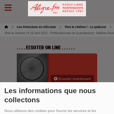
Les émissions en réécoute
Vive le cinéma ! - Le podcast
Vive le cinéma ! # 19 avril 2021 - Professionnels de la profession : Mathieu R
. . . . ECOUTER ON LINE . . . . . .
Ecoutez maintenant
Les informations que nous
collectons
VIVE LE CINÉMA ! # 19 AVRIL 2021 -
Nous utilisons des cookies pour fournir les services et les