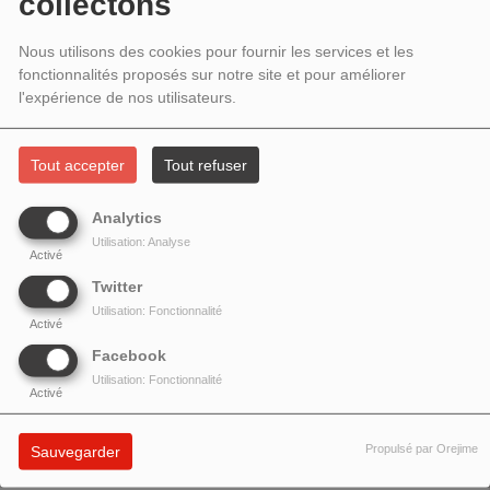
2022 - PERSPECTIVES : PATRICE
collectons
KIRCHHOFER ET LE CINÉMA
Nous utilisons des cookies pour fournir les services et les
fonctionnalités proposés sur notre site et pour améliorer
EXPÉRIMENTAL
l'expérience de nos utilisateurs.
Tout accepter
Tout refuser
Analytics
Utilisation: Analyse
Activé
Twitter
Utilisation: Fonctionnalité
Activé
Facebook
Utilisation: Fonctionnalité
Activé
Patrice Kirchhofer
(1953-2019), cinéaste à la marge de
Propulsé par Orejime
Sauvegarder
l'avant-garde, est l'auteur d'une œuvre unique et méconnue.