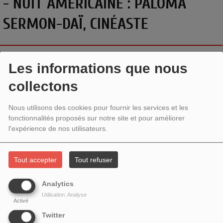
- NUIT AMÉRICAINE : PALOMA
SERMON-DAÏ, CINÉASTE
Les informations que nous
collectons
Nous utilisons des cookies pour fournir les services et les
fonctionnalités proposés sur notre site et pour améliorer
l'expérience de nos utilisateurs.
Tout accepter
Tout refuser
NUIT AMÉRICAINE (VIVE LE CINÉMA !
)
Analytics
Utilisation: Analyse
Avec
Paloma Sermon-Daï
,
cinéaste, pour la sortie de son
Activé
film I
l pleut dans la maison
. En salles le 4 avril 2024.
Twitter