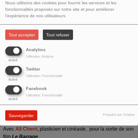
2023 - NUIT AMÉRICAINE : ALI
Nous utilisons des cookies pour fournir les services et les
fonctionnalités proposés sur notre site et pour améliorer
CHERRI
l'expérience de nos utilisateurs.
Tout accepter
Tout refuser
Analytics
Utilisation: Analyse
Activé
Twitter
Utilisation: Fonctionnalité
Activé
Facebook
Utilisation: Fonctionnalité
Activé
NUIT AMÉRICAINE (VIVE LE CINÉMA !)
Propulsé par Orejime
Sauvegarder
Avec
Ali Cherri
, plasticien et cinéaste, pour la sortie de son
film
Le Barrage
.