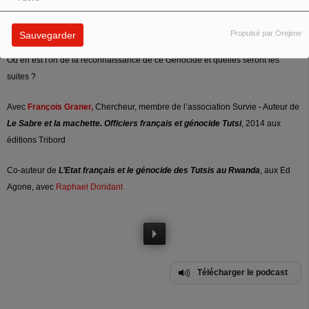
Quel a été le rôle de la France ?
Propulsé par Orejime
Sauvegarder
Où en est t'on de la reconnaissance de ce Genocide et quelles seront les
suites ?
Avec
François Graner,
Chercheur, membre de l’association Survie - Auteur de
Le Sabre et la machette. Officiers français et génocide Tutsi
, 2014 aux
éditions Tribord
Co-auteur de
L’Etat français et le génocide des Tutsis au Rwanda
, aux Ed
Agone, avec
Raphael Doridant
Télécharger le podcast