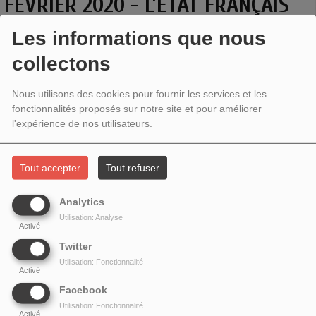
FÉVRIER 2020 - L’ETAT FRANÇAIS
ET LE GÉNOCIDE DES TUTSIS AU
Les informations que nous
RWANDA
collectons
Nous utilisons des cookies pour fournir les services et les
fonctionnalités proposés sur notre site et pour améliorer
l'expérience de nos utilisateurs.
Tout accepter
Tout refuser
Analytics
Utilisation: Analyse
Activé
Twitter
Utilisation: Fonctionnalité
Que s’est il passé au Rwanda en 1994 ?
Activé
Facebook
Comment une partie de la population civile a-t-elle pu massacrer ses
Utilisation: Fonctionnalité
Activé
concitoyens ?