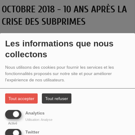
OCTOBRE 2018 - 10 ANS APRÈS LA
CRISE DES SUBPRIMES
Les informations que nous
collectons
Nous utilisons des cookies pour fournir les services et les
fonctionnalités proposés sur notre site et pour améliorer
l'expérience de nos utilisateurs.
Tout accepter
Tout refuser
10 ANS APRÈS LA CRISE DES SUBPRIMES
Analytics
La crise des subprimes c’était il y a 10 ans. Que s’est il passé depuis ? A-t-on
Utilisation: Analyse
Activé
pris les mesures pour minimiser les conditions de reproduction d’une telle
Twitter
crise ? Quelles en auront été les conséquences ?