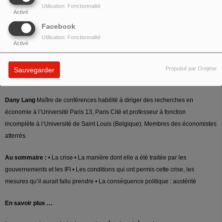
Utilisation: Fonctionnalité
Activé
Pas besoin d’être extra-lucide ni d’avoir une thèse en économie pour
Facebook
comprendre que non seulement pas grand-chose a été fait mais qu’en plus
Utilisation: Fonctionnalité
Activé
cette histoire de subprime aura été une grosse arnaque … pour les plus
démunis et pour la collectivité …
Propulsé par Orejime
Sauvegarder
Avec :
Dany Lang
Maître de conférences habilité à diriger des recherches en
économie à l’Université Paris 13, Paris Cité et professeur à fonction
incomplète à l’Université de Saint Louis (Belgique). Membres des économistes
atterrés.
Au sommaire :
• La crise • La manière dont elle a été traitée par les
gouvernements et les IFI • Les conditions qui ont permis cette crise, les
mesures qu’il aurait fallu prendre • La conséquence politique : austérité
En savoir plus …