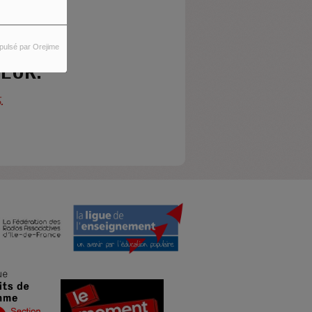
pulsé par Orejime
EUR.
.