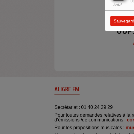
Ut
Activé
Sauvegard
OUP
ALIGRE FM
Secrétariat : 01 40 24 29 29
Pour toutes demandes relatives à la r
d'émissions /de communications :
co
Pour les propositions musicales :
mus