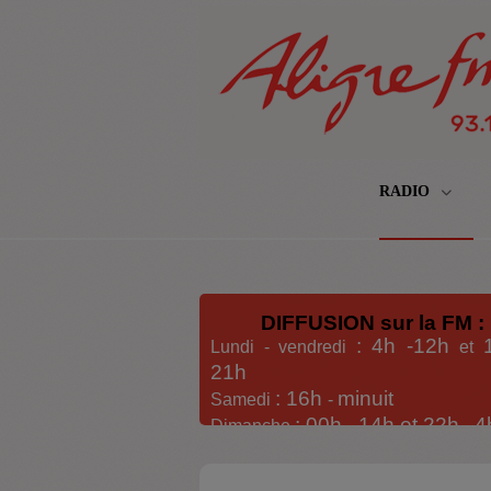
RADIO
DIFFUSION sur la FM :
: 4h -12h
Lundi - vendredi
et
21h
: 16h
minuit
Samedi
-
: 00h -
14h et 22h
4
Dimanche
-