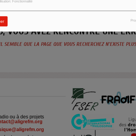
ilisation: Fonctionnalité
Pro
er
S, VOUS AVEZ RENCONTRÉ UNE ERR
IL SEMBLE QUE LA PAGE QUE VOUS RECHERCHEZ N’EXISTE PLUS
adio ou à des projets
ntact@aligrefm.org
ique@aligrefm.org