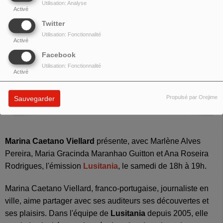
Utilisation: Analyse
Activé
Twitter
Utilisation: Fonctionnalité
Activé
Facebook
Utilisation: Fonctionnalité
Activé
Propulsé par Orejime
Sauvegarder
Marina Caetano Viellard
présente, avec Marlène Alves
Pereira, Maria Gracinda Maranhao Guitton et Ana Roseira
Rodrigues
, l'émission
Lusitania
, le samedi de 18h à 19h.
Marina Caetano Viellard, franco-portugaise, journaliste en
ville, aime partager avec ses auditeurs ses découvertes et
ses plaisirs. Dans l'équipe de
Lusitania
depuis 2005, elle