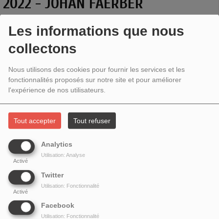
2022 - JOHAN FAERBER
Les informations que nous
collectons
Nous utilisons des cookies pour fournir les services et les
fonctionnalités proposés sur notre site et pour améliorer
l'expérience de nos utilisateurs.
Tout accepter
Tout refuser
Analytics
Invité
:
Johan Faerber
pour le
Cahier de l
'
Herne consacré
Utilisation: Analyse
Activé
à Jean
Échenoz
qu
'
il a dirigé aux éditions de
Twitter
l
'Herne
(2022).
Utilisation: Fonctionnalité
Chronique de Cécile A. Holdban :
Forough
Activé
Farrokhzâd,
Une autre naissance
, traduit du persan par
Facebook
Laura Tirandaz et Ardeschir Tirandaz aux éditions Héros-
Utilisation: Fonctionnalité