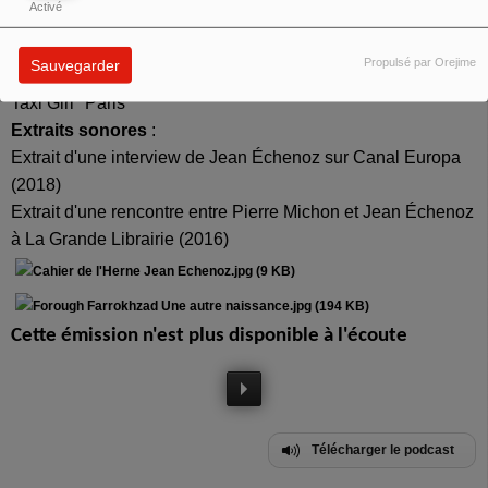
Activé
Limite (2022).
Musique
:
Propulsé par Orejime
Sauvegarder
Bibi Flash "Histoire d
'un soir
"
Taxi Girl "Paris"
Extraits sonores
:
Extrait d
'une i
nterview de Jean
Échenoz sur Canal Europa
(2018)
Extrait d
'une rencontre entre Pierre Michon et
Jean
Échenoz
à La Grande Librairie (2016)
Cette émission n'est plus disponible à l'écoute
Télécharger le podcast