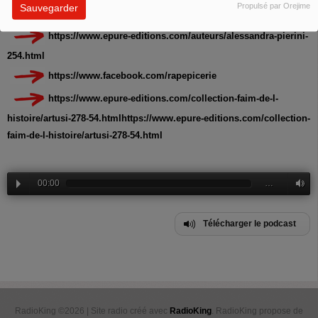
nouvelle édition du
guide Artusi.
Propulsé par Orejime
Sauvegarder
https://www.epure-editions.com/auteurs/alessandra-pierini-
254.html
https://www.facebook.com/rapepicerie
https://www.epure-editions.com/collection-faim-de-l-
histoire/artusi-278-54.htmlhttps://www.epure-editions.com/collection-
faim-de-l-histoire/artusi-278-54.html
00:00
…
Télécharger le podcast
RadioKing ©2026 | Site radio créé avec
RadioKing
. RadioKing propose de