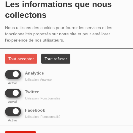
INVITÉE ALESSANDRA PIERINI,
Les informations que nous
SPÉCIALISTE DE LA GASTRONOMIE
collectons
ITALIENNE
Nous utilisons des cookies pour fournir les services et les
fonctionnalités proposés sur notre site et pour améliorer
l'expérience de nos utilisateurs.
Tout accepter
Tout refuser
Analytics
Utilisation: Analyse
Activé
Twitter
Utilisation: Fonctionnalité
Activé
Facebook
Utilisation: Fonctionnalité
Alessandra Pierini
présente son expérience en France de
Activé
la
gastronomie italienne
, ses chroniques radio et la