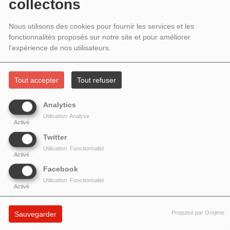
INVITÉES ANNA ANDREOTTI ET
collectons
MARGHERITA TREFOLONI DE LA CIE
Nous utilisons des cookies pour fournir les services et les
fonctionnalités proposés sur notre site et pour améliorer
LA MAGGESE
l'expérience de nos utilisateurs.
Tout accepter
Tout refuser
Analytics
Utilisation: Analyse
Activé
Twitter
Utilisation: Fonctionnalité
Activé
Facebook
Utilisation: Fonctionnalité
Activé
Propulsé par Orejime
Sauvegarder
Anna Andreotti
et
Margherita Trefoloni
présentent les activités de leur
compagnie de chants classiques
La Maggese
et leurs prochains concerts.