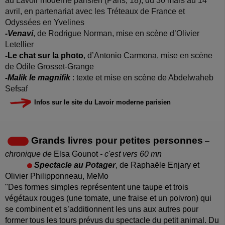
au Lavoir moderne parisien (Paris, 18), du 30 mars au 14
avril, en partenariat avec les Tréteaux de France et
Odyssées en Yvelines
-Venavi
, de Rodrigue Norman, mise en scène d’Olivier
Letellier
-Le chat sur la photo
, d’Antonio Carmona, mise en scène
de Odile Grosset-Grange
-Malik le magnifik
: texte et mise en scène de Abdelwaheb
Sefsaf
Infos sur le site du Lavoir moderne parisien
Grands livres pour petites personnes
–
chronique de
Elsa Gounot
- c'est vers 60 mn
Spectacle au Potager
, de Raphaële Enjary et
Olivier Philipponneau, MeMo
"Des formes simples représentent une taupe et trois
végétaux rouges (une tomate, une fraise et un poivron) qui
se combinent et s’additionnent les uns aux autres pour
former tous les tours prévus du spectacle du petit animal. Du