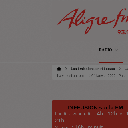
RADIO
Les émissions en réécoute
La
La vie est un roman # 04 janvier 2022 - Pale
DIFFUSION sur la FM :
: 4h -12h
Lundi - vendredi
et
21h
: 16h
minuit
Samedi
-