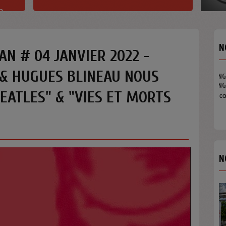
h
N
AN # 04 JANVIER 2022 -
 & HUGUES BLINEAU NOUS
EATLES" & "VIES ET MORTS
N