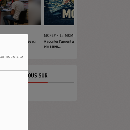
ONEY - LE MOMENT
aconter l’argent autrement Money est
mission...
ur notre site
ETROUVEZ-NOUS SUR