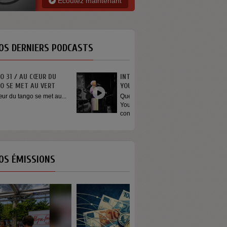
Ecoutez maintenant
OS DERNIERS PODCASTS
INTERVIEW SORTIE DE SCÈNE
YOUN SUN NAH
Quelques mots de la chanteuse
Youn Sun Nah après son
concert...
OS ÉMISSIONS