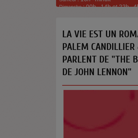
: 00h -
14h et 22h
4
Dimanche
-
LA VIE EST UN ROM
PALEM CANDILLIER
PARLENT DE "THE B
DE JOHN LENNON"