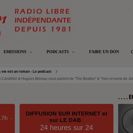
EMISSIONS
PODCASTS
FAIRE UN DON
 vie est un roman - Le podcast
m Candillier & Hugues Blineau nous parlent de "The Beatles" & "Vies et morts de J
. . . .
DIFFUSION SUR INTERNET et
17h
-
sur LE DAB
:
24 heures sur 24