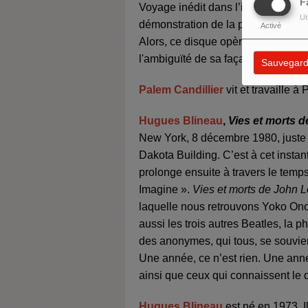
F
Voyage inédit dans l’inconscient, 
Ut
démonstration de la puissance que 
Activé
Alors, ce disque opère-t-il la synt
l'ambiguïté de sa façade immaculée 
Sauvegard
Palem Candillier
vit et travaille à
Hugues Blineau
,
Vies et morts 
New York, 8 décembre 1980, juste 
Dakota Building. C’est à cet insta
prolonge ensuite à travers le temps
Imagine ».
Vies et morts de John 
laquelle nous retrouvons Yoko Ono 
aussi les trois autres Beatles, la 
des anonymes, qui tous, se souvie
Une année, ce n’est rien. Une anné
ainsi que ceux qui connaissent le 
Hugues Blineau
est né en 1973. Il