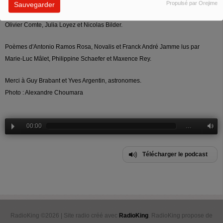
Crédits : Pat Griffiths, Sylvie Garot, Christophe Loyer, Brigitte Guedj, Cécile
Propulsé par Orejime
Sauvegarder
Portier, Franck André Jamme, Jean Marc Héroin, Bruno Marin, Eric Benjamin,
Olivier Comte, Julia Loyez et Nicolas Bilder.
Poèmes d'Antonio Ramos Rosa, Novalis et Franck André Jamme lus par
Marie-Luc Mâlet, Philippine Schaefer et Maxence Rey.
Merci à Guy Brabant et Yves Argentin, astronomes.
Photo : Alexandre Choumara
00:00
…
Télécharger le podcast
RadioKing ©2026 | Site radio créé avec
RadioKing
. RadioKing propose de