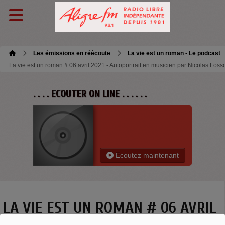
Les émissions en réécoute
La vie est un roman - Le podcast
La vie est un roman # 06 avril 2021 - Autoportrait en musicien par Nicolas Loss
. . . . ECOUTER ON LINE . . . . . .
Ecoutez maintenant
LA VIE EST UN ROMAN # 06 AVRIL