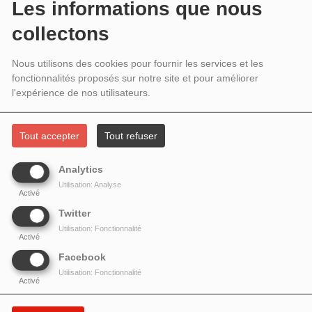
2021 - AUTOPORTRAIT EN MUSICIEN
Les informations que nous
PAR NICOLAS LOSSON
collectons
Nous utilisons des cookies pour fournir les services et les
fonctionnalités proposés sur notre site et pour améliorer
l'expérience de nos utilisateurs.
Tout accepter
Tout refuser
Analytics
Utilisation: Analyse
Activé
Twitter
Utilisation: Fonctionnalité
Autoportrait, par
Nicolas Losson
,
avec la voix d’
Aliénor de Mezamat
.
Activé
Facebook
Esquisses, études, pièces & enregistrements sonores.
Utilisation: Fonctionnalité
Activé
Un autoportrait de son, un autoportrait avec des sons.