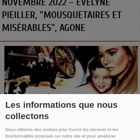
NOVEMBRE 2022 – ÉVELYNE
PIEILLER, "MOUSQUETAIRES ET
MISÉRABLES", AGONE
Les informations que nous
collectons
Nous utilisons des cookies pour fournir les services et les
Évelyne Pieiller
,
Mousquetaires et Misérables
, Agone.
fonctionnalités proposés sur notre site et pour améliorer