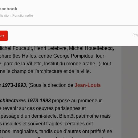
acebook
oires d’architecture de 1965 à aujourd’hui
, Le
ilisation: Fonctionnalité
redécouvrir) - depuis ses coulisses – la scène
oraine de 1965 à aujourd'hui. Pour chaque date, il
Pro
er
 un évènement marquant (Mai 68, Mai 81, Banlieues
(Michel Foucault, Henri Lefebvre, Michel Houellebecq,
 phare (les Halles, centre George Pompidou, tour
arc de la Villette, Institut du monde arabe...), tout
 le champ de l'architecture et de la ville.
s 1973-1993
,
(Sous la direction de
Jean-Louis
chitectures 1973-1993
propose au promeneur,
e revenir sur ces oeuvres parisiennes et
e passage d’un demi-siècle. Bientôt patrimoine mais
s insolites et souvent fragiles, certaines ont
 nos imaginaires, tandis que d’autres ont préféré se