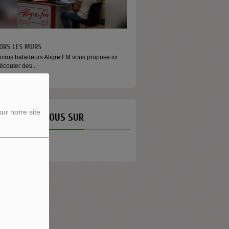
ONEY - LE MOMENT
aconter l’argent autrement Money est
mission...
ur notre site
ETROUVEZ-NOUS SUR