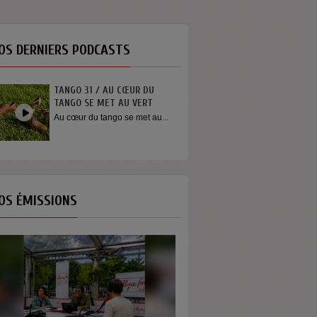
OS DERNIERS PODCASTS
INTERVIEW SORTIE DE SCÈNE
YOUN SUN NAH
Quelques mots de la chanteuse
Youn Sun Nah après son
concert...
OS ÉMISSIONS