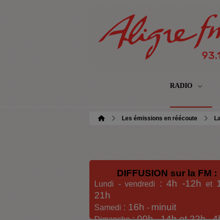
RADIO
Les émissions en réécoute
La
DIFFUSION sur la FM :
: 4h -12h
Lundi - vendredi
et
21h
: 16h
minuit
Samedi
-
: 00h -
14h et 22h
4
Dimanche
-