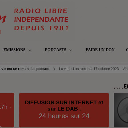
EMISSIONS
PODCASTS
FAIRE UN DON
 vie est un roman - Le podcast
La vie est un roman # 17 octobre 2023 – Vin
. . . .
DIFFUSION SUR INTERNET et
17h
-
sur LE DAB
:
24 heures sur 24
h