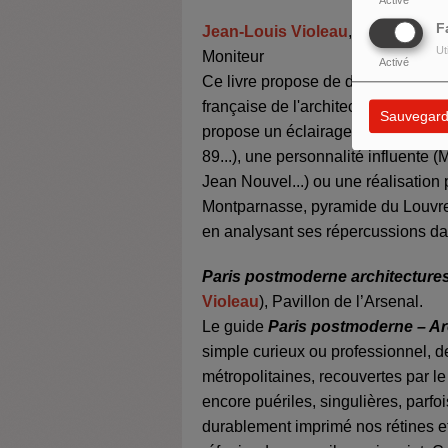
Activé
F
Jean-Louis Violeau
,
Petites hist
Ut
Moniteur
Activé
Ce livre propose de découvrir (ou 
française de l'architecture contemp
Sauvegard
propose un éclairage original sur
89...), une personnalité influente 
Jean Nouvel...) ou une réalisation
Montparnasse, pyramide du Louvre, p
en analysant ses répercussions dans
Paris postmoderne architecture
Violeau
), Pavillon de l’Arsenal.
Le guide
Paris postmoderne – Ar
simple curieux ou professionnel, d
métropolitaines, recouvertes par l
encore puériles, singulières, parfoi
durablement imprimé nos rétines et