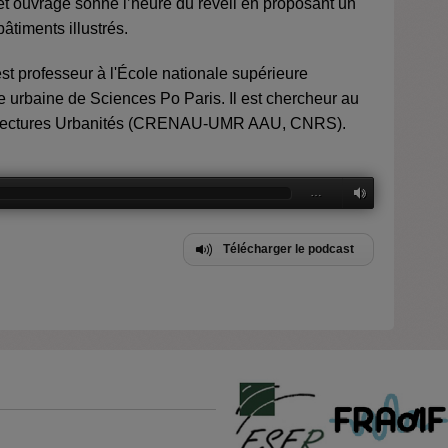
Cet ouvrage sonne l’heure du réveil en proposant un
âtiments illustrés.
st professeur à l'École nationale supérieure
ole urbaine de Sciences Po Paris. Il est chercheur au
hitectures Urbanités (CRENAU-UMR AAU, CNRS).
…
Télécharger le podcast