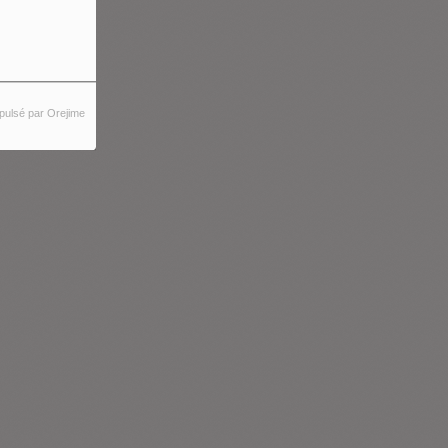
pulsé par Orejime