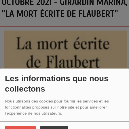
OCTOBRE 2021 - GIRARDIN MARINA,
"LA MORT ÉCRITE DE FLAUBERT"
Les informations que nous
collectons
Nous utilisons des cookies pour fournir les services et les
fonctionnalités proposés sur notre site et pour améliorer
l'expérience de nos utilisateurs.
La mort écrite de Flaubert. Nécrologies
- Giradin Marina -